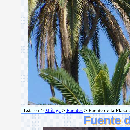
Está en >
Málaga
>
Fuentes
> Fuente de la Plaza 
Fuente d