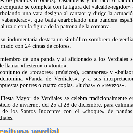
es de platillos (crótalos), castañuelas y un laúd o bandur
e conjunto se completa con la figura del «alcalde-regidor»
rbolando una vara designa al cantaor y dirige la actuaci
 «abanderao», que baila enarbolando una bandera españ
aluza o con la figura de la patrona de la comarca.
su indumentaria destaca un simbólico sombrero de verdia
rnado con 24 cintas de colores.
miembro de una panda y al aficionado a los Verdiales s
le llamar «fiestero» o «tonto».
conjunto de «tocaores» (músicos), «cantaores» y «bailao
denomina «Panda de Verdiales», y a sus interpretacio
puestas por tres o cuatro coplas, «luchas» o «revezos».
Fiesta Mayor de Verdiales se celebra tradicionalmente e
sticio de invierno, del 25 al 28 de diciembre, para culmina
a de los Santos Inocentes con el «choque» de pandas
diales.
ceituna verdial