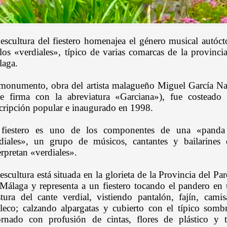
escultura del fiestero homenajea el género musical autóc
los «verdiales», típico de varias comarcas de la provinci
laga.
monumento, obra del artista malagueño Miguel García N
e firma con la abreviatura «Garciana»), fue costeado
cripción popular e inaugurado en 1998.
 fiestero es uno de los componentes de una «panda
diales», un grupo de músicos, cantantes y bailarines
erpretan «verdiales».
escultura está situada en la glorieta de la Provincia del Pa
Málaga y representa a un fiestero tocando el pandero en
tura del cante verdial, vistiendo pantalón, fajín, cami
leco; calzando alpargatas y cubierto con el típico somb
rnado con profusión de cintas, flores de plástico y t