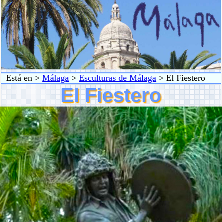
Está en >
Málaga
>
Esculturas de Málaga
> El Fiestero
El Fiestero